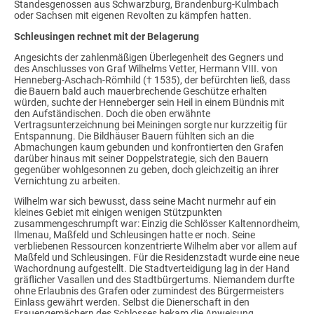
Standesgenossen aus Schwarzburg, Brandenburg-Kulmbach
oder Sachsen mit eigenen Revolten zu kämpfen hatten.
Schleusingen rechnet mit der Belagerung
Angesichts der zahlenmäßigen Überlegenheit des Gegners und
des Anschlusses von Graf Wilhelms Vetter, Hermann VIII. von
Henneberg-Aschach-Römhild († 1535), der befürchten ließ, dass
die Bauern bald auch mauerbrechende Geschütze erhalten
würden, suchte der Henneberger sein Heil in einem Bündnis mit
den Aufständischen. Doch die oben erwähnte
Vertragsunterzeichnung bei Meiningen sorgte nur kurzzeitig für
Entspannung. Die Bildhäuser Bauern fühlten sich an die
Abmachungen kaum gebunden und konfrontierten den Grafen
darüber hinaus mit seiner Doppelstrategie, sich den Bauern
gegenüber wohlgesonnen zu geben, doch gleichzeitig an ihrer
Vernichtung zu arbeiten.
Wilhelm war sich bewusst, dass seine Macht nurmehr auf ein
kleines Gebiet mit einigen wenigen Stützpunkten
zusammengeschrumpft war: Einzig die Schlösser Kaltennordheim,
Ilmenau, Maßfeld und Schleusingen hatte er noch. Seine
verbliebenen Ressourcen konzentrierte Wilhelm aber vor allem auf
Maßfeld und Schleusingen. Für die Residenzstadt wurde eine neue
Wachordnung aufgestellt. Die Stadtverteidigung lag in der Hand
gräflicher Vasallen und des Stadtbürgertums. Niemandem durfte
ohne Erlaubnis des Grafen oder zumindest des Bürgermeisters
Einlass gewährt werden. Selbst die Dienerschaft in den
Frauengemächern des Schlosses bekam die Anweisung,