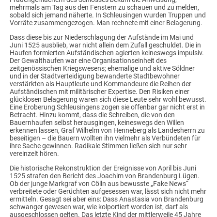
mehrmals am Tag aus den Fenstern zu schauen und zu melden,
sobald sich jemand näherte. In Schleusingen wurden Truppen und
Vorräte zusammengezogen. Man rechnete mit einer Belagerung.
Dass diese bis zur Niederschlagung der Aufstände im Mai und
Juni 1525 ausblieb, war nicht allein dem Zufall geschuldet. Die in
Haufen formierten Aufständischen agierten keineswegs impulsiv.
Der Gewalthaufen war eine Organisationseinheit des
zeitgenössischen Kriegswesens; ehemalige und aktive Söldner
und in der Stadtverteidigung bewanderte Stadtbewohner
verstärkten als Hauptleute und Kommandeure die Reihen der
Aufständischen mit militärischer Expertise. Den Risiken einer
glücklosen Belagerung waren sich diese Leute sehr wohl bewusst.
Eine Eroberung Schleusingens zogen sie offenbar gar nicht erst in
Betracht. Hinzu kommt, dass die Schreiben, die von den
Bauernhaufen selbst herausgingen, keineswegs den Willen
erkennen lassen, Graf Wilhelm von Henneberg als Landesherrn zu
beseitigen – die Bauern wollten ihn vielmehr als Verbündeten für
ihre Sache gewinnen. Radikale Stimmen ließen sich nur sehr
vereinzelt hören.
Die historische Rekonstruktion der Ereignisse von April bis Juni
1525 strafen den Bericht des Joachim von Brandenburg Lügen.
Ob der junge Markgraf von Cölln aus bewusste „Fake News“
verbreitete oder Gerüchten aufgesessen war, lässt sich nicht mehr
ermitteln. Gesagt sei aber eins: Dass Anastasia von Brandenburg
schwanger gewesen war, wie kolportiert worden ist, darf als
ausgeschlossen gelten. Das letzte Kind der mittlerweile 45 Jahre