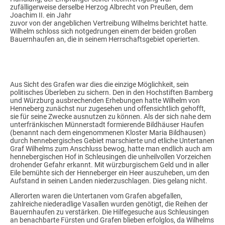
zufälligerweise derselbe Herzog Albrecht von Preußen, dem
Joachim II. ein Jahr
zuvor von der angeblichen Vertreibung Wilhelms berichtet hatte.
Wilhelm schloss sich notgedrungen einem der beiden großen
Bauernhaufen an, die in seinem Herrschaftsgebiet operierten.
Aus Sicht des Grafen war dies die einzige Möglichkeit, sein
politisches Überleben zu sichern. Den in den Hochstiften Bamberg
und Würzburg ausbrechenden Erhebungen hatte Wilhelm von
Henneberg zunächst nur zugesehen und offensichtlich gehofft,
sie für seine Zwecke ausnutzen zu können. Als der sich nahe dem
unterfränkischen Münnerstadt formierende Bildhäuser Haufen
(benannt nach dem eingenommenen Kloster Maria Bildhausen)
durch hennebergisches Gebiet marschierte und etliche Untertanen
Graf Wilhelms zum Anschluss bewog, hatte man endlich auch am
hennebergischen Hof in Schleusingen die unheilvollen Vorzeichen
drohender Gefahr erkannt. Mit würzburgischem Geld und in aller
Eile bemühte sich der Henneberger ein Heer auszuheben, um den
Aufstand in seinen Landen niederzuschlagen. Dies gelang nicht.
Allerorten waren die Untertanen vom Grafen abgefallen,
zahlreiche niederadlige Vasallen wurden genötigt, die Reihen der
Bauernhaufen zu verstärken. Die Hilfegesuche aus Schleusingen
an benachbarte Fürsten und Grafen blieben erfolglos, da Wilhelms