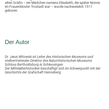
alten Gräfin – ein Mädchen namens Elisabeth, die später Nonne
im Frauenkloster Trostadt war – wurde nachweislich 1517
geboren.
Der Autor
Dr. Janis Witowski ist Leiter des Historischen Museums und
stellvertretender Direktor des NaturHistorischen Museums
Schloss Bertholdsburg in Schleusingen.
Der Mittelalterhistoriker beschäftigt sich im Schwerpunkt mit der
Geschichte der Grafschaft Henneberg.
© 2026 Mitteldeutsches
Impressum
|
Magazin. Alle Rechte
Datenschutzerklärung