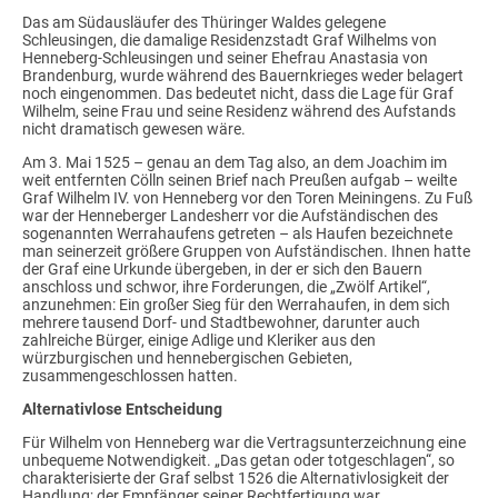
Das am Südausläufer des Thüringer Waldes gelegene
Schleusingen, die damalige Residenzstadt Graf Wilhelms von
Henneberg-Schleusingen und seiner Ehefrau Anastasia von
Brandenburg, wurde während des Bauernkrieges weder belagert
noch eingenommen. Das bedeutet nicht, dass die Lage für Graf
Wilhelm, seine Frau und seine Residenz während des Aufstands
nicht dramatisch gewesen wäre.
Am 3. Mai 1525 – genau an dem Tag also, an dem Joachim im
weit entfernten Cölln seinen Brief nach Preußen aufgab – weilte
Graf Wilhelm IV. von Henneberg vor den Toren Meiningens. Zu Fuß
war der Henneberger Landesherr vor die Aufständischen des
sogenannten Werrahaufens getreten – als Haufen bezeichnete
man seinerzeit größere Gruppen von Aufständischen. Ihnen hatte
der Graf eine Urkunde übergeben, in der er sich den Bauern
anschloss und schwor, ihre Forderungen, die „Zwölf Artikel“,
anzunehmen: Ein großer Sieg für den Werrahaufen, in dem sich
mehrere tausend Dorf- und Stadtbewohner, darunter auch
zahlreiche Bürger, einige Adlige und Kleriker aus den
würzburgischen und hennebergischen Gebieten,
zusammengeschlossen hatten.
Alternativlose Entscheidung
Für Wilhelm von Henneberg war die Vertragsunterzeichnung eine
unbequeme Notwendigkeit. „Das getan oder totgeschlagen“, so
charakterisierte der Graf selbst 1526 die Alternativlosigkeit der
Handlung; der Empfänger seiner Rechtfertigung war