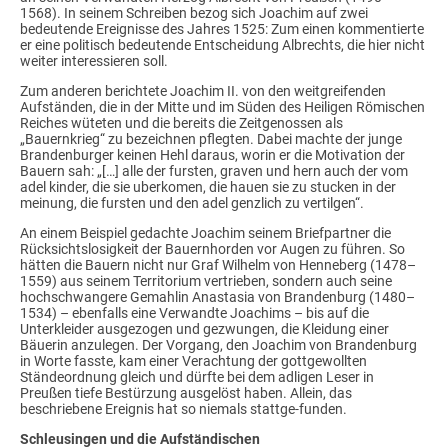
1568). In seinem Schreiben bezog sich Joachim auf zwei
bedeutende Ereignisse des Jahres 1525: Zum einen kommentierte
er eine politisch bedeutende Entscheidung Albrechts, die hier nicht
weiter interessieren soll.
Zum anderen berichtete Joachim II. von den weitgreifenden
Aufständen, die in der Mitte und im Süden des Heiligen Römischen
Reiches wüteten und die bereits die Zeitgenossen als
„Bauernkrieg“ zu bezeichnen pflegten. Dabei machte der junge
Brandenburger keinen Hehl daraus, worin er die Motivation der
Bauern sah: „[…] alle der fursten, graven und hern auch der vom
adel kinder, die sie uberkomen, die hauen sie zu stucken in der
meinung, die fursten und den adel genzlich zu vertilgen“.
An einem Beispiel gedachte Joachim seinem Briefpartner die
Rücksichtslosigkeit der Bauernhorden vor Augen zu führen. So
hätten die Bauern nicht nur Graf Wilhelm von Henneberg (1478–
1559) aus seinem Territorium vertrieben, sondern auch seine
hochschwangere Gemahlin Anastasia von Brandenburg (1480–
1534) – ebenfalls eine Verwandte Joachims – bis auf die
Unterkleider ausgezogen und gezwungen, die Kleidung einer
Bäuerin anzulegen. Der Vorgang, den Joachim von Brandenburg
in Worte fasste, kam einer Verachtung der gottgewollten
Ständeordnung gleich und dürfte bei dem adligen Leser in
Preußen tiefe Bestürzung ausgelöst haben. Allein, das
beschriebene Ereignis hat so niemals stattge-funden.
Schleusingen und die Aufständischen