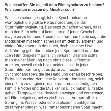
Wie schaffen Sie es, mit dem Film synchron zu bleiben?
Wie spontan müssen die Musiker sein?
Wie eben schon gesagt, ist die Synchronisation
womöglich die größte Herausforderung bei der
Stummfilmbegleitung. Das setzt zunächst voraus, dass
man den Film sehr gut kennt, um auf jedes Geschehen
reagieren zu können. Theoretisch hat man heute sogar die
Möglichkeit mit technischen Hilfsmitteln zu arbeiten und
einige Dirigenten tun das auch, doch bei einer Live-
Aufführung geht damit eben jene Spontanität und das
„den Film dirigieren“ gänzlich verloren. Deshalb sollte
man meiner Meinung nach ohne diese Hilfsmittel
arbeiten, soweit es sich vermeiden lässt. In jeder
Stummfilmpartitur gibt es dafür zahlreiche
Synchronangaben, die die Handlung genau beschreiben.
Es ist schon eine ziemliche Konzentrationsleistung, solch
einen Film zu dirigieren, denn man muss ständig den
Film, die Noten und die Musiker im Blick haben, Einsätze
geben, Tempowechsel deutlich anzeigen und vorbereiten,
oft Filmereignisse, sei es ein Kuss, ein Autounfall, ein
Sprung ins Wasser oder eine Explosion, punktgenau
zusammenbringen, was immer besonderen Spaß macht