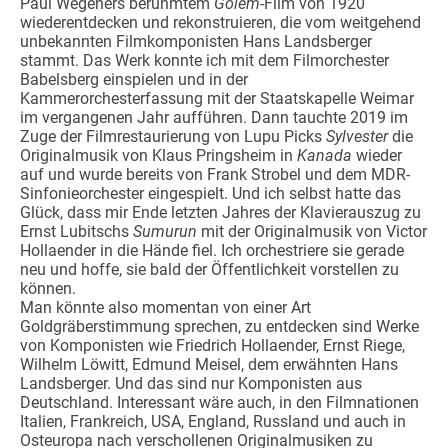
Paul Wegeners berühmtem
Golem
-Film von 1920
wiederentdecken und rekonstruieren, die vom weitgehend
unbekannten Filmkomponisten Hans Landsberger
stammt. Das Werk konnte ich mit dem Filmorchester
Babelsberg einspielen und in der
Kammerorchesterfassung mit der Staatskapelle Weimar
im vergangenen Jahr aufführen. Dann tauchte 2019 im
Zuge der Filmrestaurierung von Lupu Picks
Sylvester
die
Originalmusik von Klaus Pringsheim in
Kanada
wieder
auf und wurde bereits von Frank Strobel und dem MDR-
Sinfonieorchester eingespielt. Und ich selbst hatte das
Glück, dass mir Ende letzten Jahres der Klavierauszug zu
Ernst Lubitschs
Sumurun
mit der Originalmusik von Victor
Hollaender in die Hände fiel. Ich orchestriere sie gerade
neu und hoffe, sie bald der Öffentlichkeit vorstellen zu
können.
Man könnte also momentan von einer Art
Goldgräberstimmung sprechen, zu entdecken sind Werke
von Komponisten wie Friedrich Hollaender, Ernst Riege,
Wilhelm Löwitt, Edmund Meisel, dem erwähnten Hans
Landsberger. Und das sind nur Komponisten aus
Deutschland. Interessant wäre auch, in den Filmnationen
Italien, Frankreich, USA, England, Russland und auch in
Osteuropa nach verschollenen Originalmusiken zu