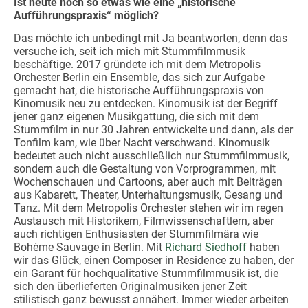
Ist heute noch so etwas wie eine „historische
Aufführungspraxis“ möglich?
Das möchte ich unbedingt mit Ja beantworten, denn das
versuche ich, seit ich mich mit Stummfilmmusik
beschäftige. 2017 gründete ich mit dem Metropolis
Orchester Berlin ein Ensemble, das sich zur Aufgabe
gemacht hat, die historische Aufführungspraxis von
Kinomusik neu zu entdecken. Kinomusik ist der Begriff
jener ganz eigenen Musikgattung, die sich mit dem
Stummfilm in nur 30 Jahren entwickelte und dann, als der
Tonfilm kam, wie über Nacht verschwand. Kinomusik
bedeutet auch nicht ausschließlich nur Stummfilmmusik,
sondern auch die Gestaltung von Vorprogrammen, mit
Wochenschauen und Cartoons, aber auch mit Beiträgen
aus Kabarett, Theater, Unterhaltungsmusik, Gesang und
Tanz. Mit dem Metropolis Orchester stehen wir im regen
Austausch mit Historikern, Filmwissenschaftlern, aber
auch richtigen Enthusiasten der Stummfilmära wie
Bohème Sauvage in Berlin. Mit
Richard Siedhoff
haben
wir das Glück, einen Composer in Residence zu haben, der
ein Garant für hochqualitative Stummfilmmusik ist, die
sich den überlieferten Originalmusiken jener Zeit
stilistisch ganz bewusst annähert. Immer wieder arbeiten