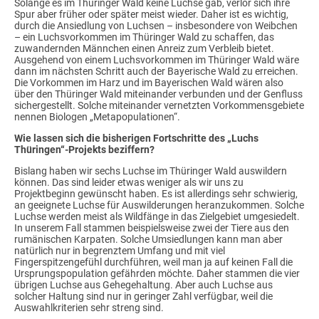
Solange es im Thüringer Wald keine Luchse gab, verlor sich ihre
Spur aber früher oder später meist wieder. Daher ist es wichtig,
durch die Ansiedlung von Luchsen – insbesondere von Weibchen
– ein Luchsvorkommen im Thüringer Wald zu schaffen, das
zuwandernden Männchen einen Anreiz zum Verbleib bietet.
Ausgehend von einem Luchsvorkommen im Thüringer Wald wäre
dann im nächsten Schritt auch der Bayerische Wald zu erreichen.
Die Vorkommen im Harz und im Bayerischen Wald wären also
über den Thüringer Wald miteinander verbunden und der Genfluss
sichergestellt. Solche miteinander vernetzten Vorkommensgebiete
nennen Biologen „Metapopulationen“.
Wie lassen sich die bisherigen Fortschritte des „Luchs
Thüringen“-Projekts beziffern?
Bislang haben wir sechs Luchse im Thüringer Wald auswildern
können. Das sind leider etwas weniger als wir uns zu
Projektbeginn gewünscht haben. Es ist allerdings sehr schwierig,
an geeignete Luchse für Auswilderungen heranzukommen. Solche
Luchse werden meist als Wildfänge in das Zielgebiet umgesiedelt.
In unserem Fall stammen beispielsweise zwei der Tiere aus den
rumänischen Karpaten. Solche Umsiedlungen kann man aber
natürlich nur in begrenztem Umfang und mit viel
Fingerspitzengefühl durchführen, weil man ja auf keinen Fall die
Ursprungspopulation gefährden möchte. Daher stammen die vier
übrigen Luchse aus Gehegehaltung. Aber auch Luchse aus
solcher Haltung sind nur in geringer Zahl verfügbar, weil die
Auswahlkriterien sehr streng sind.