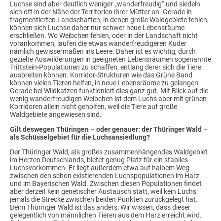
Luchse sind aber deutlich weniger „wanderfreudig“ und siedeln
sich oft in der Nähe der Territorien ihrer Mütter an. Gerade in
fragmentierten Landschaften, in denen große Waldgebiete fehlen,
können sich Luchse daher nur schwer neue Lebensräume
erschließen. Wo Weibchen fehlen, oder in der Landschaft nicht
vorankommen, laufen die etwas wanderfreudigeren Kuder
nämlich gewissermaßen ins Leere. Daher ist es wichtig, durch
gezielte Auswilderungen in geeigneten Lebensräumen sogenannte
Trittstein-Populationen zu schaffen, entlang derer sich die Tiere
ausbreiten können. Korridor-Strukturen wie das Grüne Band
können vielen Tieren helfen, in neue Lebensräume zu gelangen.
Gerade bei Wildkatzen funktioniert dies ganz gut. Mit Blick auf die
wenig wanderfreudigen Weibchen ist dem Luchs aber mit grünen
Korridoren allein nicht geholfen, weil die Tiere auf große
Waldgebiete angewiesen sind.
Gilt deswegen Thüringen – oder genauer: der Thüringer Wald –
als Schüsselgebiet für die Luchsansiedlung?
Der Thüringer Wald, als großes zusammenhängendes Waldgebiet
im Herzen Deutschlands, bietet genug Platz für ein stabiles
Luchsvorkommen. Er liegt außerdem etwa auf halbem Weg
zwischen den schon existierenden Luchspopulationen im Harz
und im Bayerischen Wald. Zwischen diesen Populationen findet
aber derzeit kein genetischer Austausch statt, weil kein Luchs
jemals die Strecke zwischen beiden Punkten zurückgelegt hat.
Beim Thüringer Wald ist das anders: Wir wissen, dass dieser
gelegentlich von männlichen Tieren aus dem Harz erreicht wird.