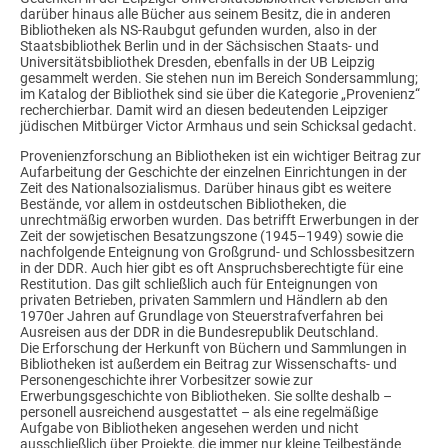
darüber hinaus alle Bücher aus seinem Besitz, die in anderen
Bibliotheken als NS-Raubgut gefunden wurden, also in der
Staatsbibliothek Berlin und in der Sächsischen Staats- und
Universitätsbibliothek Dresden, ebenfalls in der UB Leipzig
gesammelt werden. Sie stehen nun im Bereich Sondersammlung;
im Katalog der Bibliothek sind sie über die Kategorie „Provenienz“
recherchierbar. Damit wird an diesen bedeutenden Leipziger
jüdischen Mitbürger Victor Armhaus und sein Schicksal gedacht.
Provenienzforschung an Bibliotheken ist ein wichtiger Beitrag zur
Aufarbeitung der Geschichte der einzelnen Einrichtungen in der
Zeit des Nationalsozialismus. Darüber hinaus gibt es weitere
Bestände, vor allem in ostdeutschen Bibliotheken, die
unrechtmäßig erworben wurden. Das betrifft Erwerbungen in der
Zeit der sowjetischen Besatzungszone (1945–1949) sowie die
nachfolgende Enteignung von Großgrund- und Schlossbesitzern
in der DDR. Auch hier gibt es oft Anspruchsberechtigte für eine
Restitution. Das gilt schließlich auch für Enteignungen von
privaten Betrieben, privaten Sammlern und Händlern ab den
1970er Jahren auf Grundlage von Steuerstrafverfahren bei
Ausreisen aus der DDR in die Bundesrepublik Deutschland.
Die Erforschung der Herkunft von Büchern und Sammlungen in
Bibliotheken ist außerdem ein Beitrag zur Wissenschafts- und
Personengeschichte ihrer Vorbesitzer sowie zur
Erwerbungsgeschichte von Bibliotheken. Sie sollte deshalb –
personell ausreichend ausgestattet – als eine regelmäßige
Aufgabe von Bibliotheken angesehen werden und nicht
ausschließlich über Projekte, die immer nur kleine Teilbestände