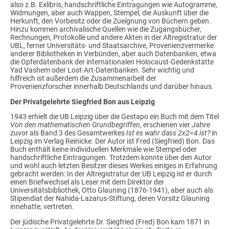
also z.B. Exlibris, handschriftliche Eintragungen wie Autogramme,
Widmungen, aber auch Wappen, Stempel, die Auskunft über die
Herkunft, den Vorbesitz oder die Zueignung von Büchern geben.
Hinzu kommen archivalische Quellen wie die Zugangsbücher,
Rechnungen, Protokolle und andere Akten in der Altregistratur der
UBL, ferner Universitäts- und Staatsarchive, Provenienzvermerke
anderer Bibliotheken in Verbünden, aber auch Datenbanken, etwa
die Opferdatenbank der internationalen Holocaust-Gedenkstätte
Yad Vashem oder Lost-Art-Datenbanken. Sehr wichtig und
hilfreich ist außerdem die Zusammenarbeit der
Provenienzforscher innerhalb Deutschlands und darüber hinaus.
Der Privatgelehrte Siegfried Bon aus Leipzig
1943 erhielt die UB Leipzig über die Gestapo ein Buch mit dem Titel
Von den mathematischen Grundbegriffen
, erschienen vier Jahre
zuvor als Band 3 des Gesamtwerkes
Ist es wahr dass 2x2=4 ist?
in
Leipzig im Verlag Reinicke. Der Autor ist Fred (Siegfried) Bon. Das
Buch enthält keine individuellen Merkmale wie Stempel oder
handschriftliche Eintragungen. Trotzdem konnte über den Autor
und wohl auch letzten Besitzer dieses Werkes einiges in Erfahrung
gebracht werden: In der Altregistratur der UB Leipzig ist er durch
einen Briefwechsel als Leser mit dem Direktor der
Universitätsbibliothek, Otto Glauning (1876-1941), aber auch als
Stipendiat der Nahida-Lazarus-Stiftung, deren Vorsitz Glauning
innehatte, vertreten.
Der jüdische Privatgelehrte Dr. Siegfried (Fred) Bon kam 1871 in