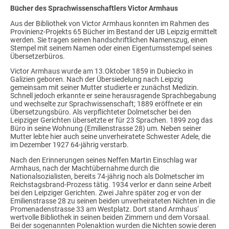
Bücher des Sprachwissenschaftlers Victor Armhaus
Aus der Bibliothek von Victor Armhaus konnten im Rahmen des
Provinienz-Projekts 65 Bücher im Bestand der UB Leipzig ermittelt
werden. Sie tragen seinen handschriftlichen Namenszug, einen
Stempel mit seinem Namen oder einen Eigentumsstempel seines
Übersetzerbüros.
Victor Armhaus wurde am 13.Oktober 1859 in Dubiecko in
Galizien geboren. Nach der Übersiedelung nach Leipzig
gemeinsam mit seiner Mutter studierte er zunächst Medizin.
Schnell jedoch erkannte er seine herausragende Sprachbegabung
und wechselte zur Sprachwissenschaft; 1889 eröffnete er ein
Übersetzungsbüro. Als verpflichteter Dolmetscher bei den
Leipziger Gerichten übersetzte er für 23 Sprachen. 1899 zog das
Büro in seine Wohnung (Emilienstrasse 28) um. Neben seiner
Mutter lebte hier auch seine unverheiratete Schwester Adele, die
im Dezember 1927 64-jährig verstarb.
Nach den Erinnerungen seines Neffen Martin Einschlag war
Armhaus, nach der Machtübernahme durch die
Nationalsozialisten, bereits 74-jährig noch als Dolmetscher im
Reichstagsbrand-Prozess tätig. 1934 verlor er dann seine Arbeit
bei den Leipziger Gerichten. Zwei Jahre später zog er von der
Emilienstrasse 28 zu seinen beiden unverheirateten Nichten in die
Promenadenstrasse 33 am Westplatz. Dort stand Armhaus‘
wertvolle Bibliothek in seinen beiden Zimmern und dem Vorsaal.
Bei der sogenannten Polenaktion wurden die Nichten sowie deren