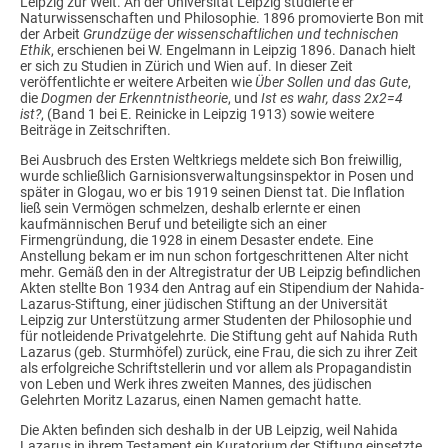
Leipzig zur Welt. An der Universität Leipzig studierte er
Naturwissenschaften und Philosophie. 1896 promovierte Bon mit
der Arbeit
Grundzüge der wissenschaftlichen und technischen
Ethik
, erschienen bei W. Engelmann in Leipzig 1896. Danach hielt
er sich zu Studien in Zürich und Wien auf. In dieser Zeit
veröffentlichte er weitere Arbeiten wie
Über Sollen und das Gute
,
die
Dogmen der Erkenntnistheorie
, und
Ist es wahr, dass 2x2=4
ist?
, (Band 1 bei E. Reinicke in Leipzig 1913) sowie weitere
Beiträge in Zeitschriften.
Bei Ausbruch des Ersten Weltkriegs meldete sich Bon freiwillig,
wurde schließlich Garnisionsverwaltungsinspektor in Posen und
später in Glogau, wo er bis 1919 seinen Dienst tat. Die Inflation
ließ sein Vermögen schmelzen, deshalb erlernte er einen
kaufmännischen Beruf und beteiligte sich an einer
Firmengründung, die 1928 in einem Desaster endete. Eine
Anstellung bekam er im nun schon fortgeschrittenen Alter nicht
mehr. Gemäß den in der Altregistratur der UB Leipzig befindlichen
Akten stellte Bon 1934 den Antrag auf ein Stipendium der Nahida-
Lazarus-Stiftung, einer jüdischen Stiftung an der Universität
Leipzig zur Unterstützung armer Studenten der Philosophie und
für notleidende Privatgelehrte. Die Stiftung geht auf Nahida Ruth
Lazarus (geb. Sturmhöfel) zurück, eine Frau, die sich zu ihrer Zeit
als erfolgreiche Schriftstellerin und vor allem als Propagandistin
von Leben und Werk ihres zweiten Mannes, des jüdischen
Gelehrten Moritz Lazarus, einen Namen gemacht hatte.
Die Akten befinden sich deshalb in der UB Leipzig, weil Nahida
Lazarus in ihrem Testament ein Kuratorium der Stiftung einsetzte,