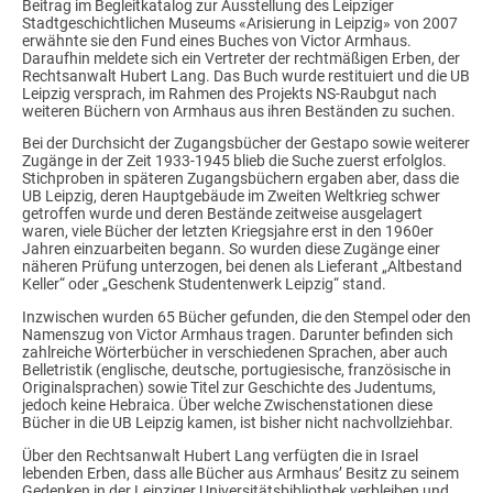
Beitrag im Begleitkatalog zur Ausstellung des Leipziger
Stadtgeschichtlichen Museums «Arisierung in Leipzig» von 2007
erwähnte sie den Fund eines Buches von Victor Armhaus.
Daraufhin meldete sich ein Vertreter der rechtmäßigen Erben, der
Rechtsanwalt Hubert Lang. Das Buch wurde restituiert und die UB
Leipzig versprach, im Rahmen des Projekts NS-Raubgut nach
weiteren Büchern von Armhaus aus ihren Beständen zu suchen.
Bei der Durchsicht der Zugangsbücher der Gestapo sowie weiterer
Zugänge in der Zeit 1933-1945 blieb die Suche zuerst erfolglos.
Stichproben in späteren Zugangsbüchern ergaben aber, dass die
UB Leipzig, deren Hauptgebäude im Zweiten Weltkrieg schwer
getroffen wurde und deren Bestände zeitweise ausgelagert
waren, viele Bücher der letzten Kriegsjahre erst in den 1960er
Jahren einzuarbeiten begann. So wurden diese Zugänge einer
näheren Prüfung unterzogen, bei denen als Lieferant „Altbestand
Keller“ oder „Geschenk Studentenwerk Leipzig“ stand.
Inzwischen wurden 65 Bücher gefunden, die den Stempel oder den
Namenszug von Victor Armhaus tragen. Darunter befinden sich
zahlreiche Wörterbücher in verschiedenen Sprachen, aber auch
Belletristik (englische, deutsche, portugiesische, französische in
Originalsprachen) sowie Titel zur Geschichte des Judentums,
jedoch keine Hebraica. Über welche Zwischenstationen diese
Bücher in die UB Leipzig kamen, ist bisher nicht nachvollziehbar.
Über den Rechtsanwalt Hubert Lang verfügten die in Israel
lebenden Erben, dass alle Bücher aus Armhaus’ Besitz zu seinem
Gedenken in der Leipziger Universitätsbibliothek verbleiben und