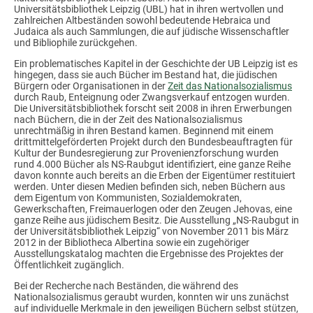
Universitätsbibliothek Leipzig (UBL) hat in ihren wertvollen und
zahlreichen Altbeständen sowohl bedeutende Hebraica und
Judaica als auch Sammlungen, die auf jüdische Wissenschaftler
und Bibliophile zurückgehen.
Ein problematisches Kapitel in der Geschichte der UB Leipzig ist es
hingegen, dass sie auch Bücher im Bestand hat, die jüdischen
Bürgern oder Organisationen in der
Zeit das Nationalsozialismus
durch Raub, Enteignung oder Zwangsverkauf entzogen wurden.
Die Universitätsbibliothek forscht seit 2008 in ihren Erwerbungen
nach Büchern, die in der Zeit des Nationalsozialismus
unrechtmäßig in ihren Bestand kamen. Beginnend mit einem
drittmittelgeförderten Projekt durch den Bundesbeauftragten für
Kultur der Bundesregierung zur Provenienzforschung wurden
rund 4.000 Bücher als NS-Raubgut identifiziert, eine ganze Reihe
davon konnte auch bereits an die Erben der Eigentümer restituiert
werden. Unter diesen Medien befinden sich, neben Büchern aus
dem Eigentum von Kommunisten, Sozialdemokraten,
Gewerkschaften, Freimauerlogen oder den Zeugen Jehovas, eine
ganze Reihe aus jüdischem Besitz. Die Ausstellung „NS-Raubgut in
der Universitätsbibliothek Leipzig“ von November 2011 bis März
2012 in der Bibliotheca Albertina sowie ein zugehöriger
Ausstellungskatalog machten die Ergebnisse des Projektes der
Öffentlichkeit zugänglich.
Bei der Recherche nach Beständen, die während des
Nationalsozialismus geraubt wurden, konnten wir uns zunächst
auf individuelle Merkmale in den jeweiligen Büchern selbst stützen,