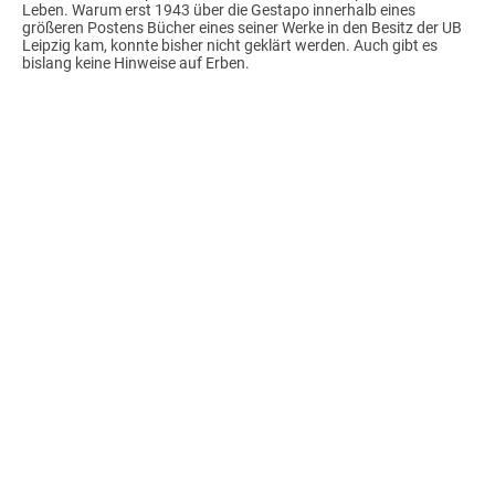
Leben. Warum erst 1943 über die Gestapo innerhalb eines
größeren Postens Bücher eines seiner Werke in den Besitz der UB
Leipzig kam, konnte bisher nicht geklärt werden. Auch gibt es
bislang keine Hinweise auf Erben.
Provenienzforschung an
Bibliotheken ist ein wichtiger
Beitrag zur Aufarbeitung der
Geschichte der einzelnen
Einrichtungen in der Zeit
des Nationalsozialismus.