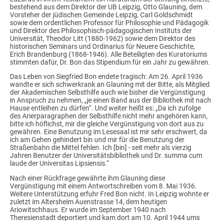
bestehend aus dem Direktor der UB Leipzig, Otto Glauning, dem
Vorsteher der jüdischen Gemeinde Leipzig, Carl Goldschmidt
sowie dem ordentlichen Professor für Philosophie und Pädagogik
und Direktor des Philosophisch-pädagogischen Instituts der
Universität, Theodor Litt (1880-1962) sowie dem Direktor des
historischen Seminars und Ordinarius für Neuere Geschichte,
Erich Brandenburg (1868-1946). Alle Beteiligten des Kuratoriums
stimmten dafür, Dr. Bon das Stipendium für ein Jahr zu gewähren.
Das Leben von Siegfried Bon endete tragisch: Am 26. April 1936
wandte er sich schwerkrank an Glauning mit der Bitte, als Mitglied
der Akademischen Selbsthilfe auch wie bisher die Vergünstigung
in Anspruch zu nehmen, „je einen Band aus der Bibliothek mit nach
Hause entleihen zu dürfen“. Und weiter heißt es: „Da ich zufolge
des Arierparagraphen der Selbsthilfe nicht mehr angehören kann,
bitte ich höflichst, mir die gleiche Vergünstigung von dort aus zu
gewähren. Eine Benutzung im Lesesaal ist mir sehr erschwert, da
ich am Gehen gehindert bin und mir für die Benutzung der
Straßenbahn die Mittel fehlen. Ich [bin] - seit mehr als vierzig
Jahren Benutzer der Universitätsbibliothek und Dr. summa cum
laude der Universitas Lipsiensis.“
Nach einer Rückfrage gewährte ihm Glauning diese
Vergünstigung mit einem Antwortschreiben vom 8. Mai 1936.
Weitere Unterstützung erfuhr Fred Bon nicht. In Leipzig wohnte er
zuletzt im Altersheim Auenstrasse 14, dem heutigen
Ariowitschhaus. Er wurde im September 1940 nach
Theresienstadt deportiert und kam dort am 10. April 1944 ums