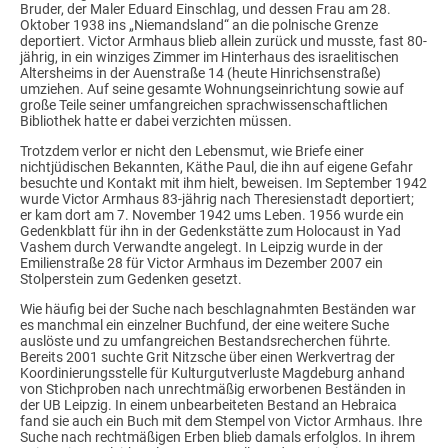
Bruder, der Maler Eduard Einschlag, und dessen Frau am 28.
Oktober 1938 ins „Niemandsland“ an die polnische Grenze
deportiert. Victor Armhaus blieb allein zurück und musste, fast 80-
jährig, in ein winziges Zimmer im Hinterhaus des israelitischen
Altersheims in der Auenstraße 14 (heute Hinrichsenstraße)
umziehen. Auf seine gesamte Wohnungseinrichtung sowie auf
große Teile seiner umfangreichen sprachwissenschaftlichen
Bibliothek hatte er dabei verzichten müssen.
Trotzdem verlor er nicht den Lebensmut, wie Briefe einer
nichtjüdischen Bekannten, Käthe Paul, die ihn auf eigene Gefahr
besuchte und Kontakt mit ihm hielt, beweisen. Im September 1942
wurde Victor Armhaus 83-jährig nach Theresienstadt deportiert;
er kam dort am 7. November 1942 ums Leben. 1956 wurde ein
Gedenkblatt für ihn in der Gedenkstätte zum Holocaust in Yad
Vashem durch Verwandte angelegt. In Leipzig wurde in der
Emilienstraße 28 für Victor Armhaus im Dezember 2007 ein
Stolperstein zum Gedenken gesetzt.
Wie häufig bei der Suche nach beschlagnahmten Beständen war
es manchmal ein einzelner Buchfund, der eine weitere Suche
auslöste und zu umfangreichen Bestandsrecherchen führte.
Bereits 2001 suchte Grit Nitzsche über einen Werkvertrag der
Koordinierungsstelle für Kulturgutverluste Magdeburg anhand
von Stichproben nach unrechtmäßig erworbenen Beständen in
der UB Leipzig. In einem unbearbeiteten Bestand an Hebraica
fand sie auch ein Buch mit dem Stempel von Victor Armhaus. Ihre
Suche nach rechtmäßigen Erben blieb damals erfolglos. In ihrem