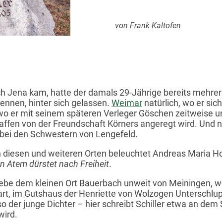
von Frank Kaltofen
ach Jena kam, hatte der damals 29-Jährige bereits mehrere
ennen, hinter sich gelassen.
Weimar
natürlich, wo er sic
 wo er mit seinem späteren Verleger Göschen zeitweise u
affen von der Freundschaft Körners angeregt wird. Und n
bei den Schwestern von Lengefeld.
 diesen und weiteren Orten beleuchtet Andreas Maria Hog
n Atem dürstet nach Freiheit
.
ebe dem kleinen Ort Bauerbach unweit von Meiningen, w
art, im Gutshaus der Henriette von Wolzogen Unterschlupf
 so der junge Dichter – hier schreibt Schiller etwa an dem
ird.