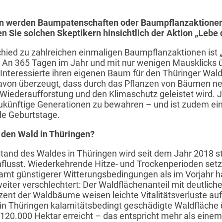
en werden Baumpatenschaften oder Baumpflanzaktionen
nen Sie solchen Skeptikern hinsichtlich der Aktion „Leb
ed zu zahlreichen einmaligen Baumpflanzaktionen ist 
e. An 365 Tagen im Jahr und mit nur wenigen Mausklicks 
Interessierte ihren eigenen Baum für den Thüringer Wa
 davon überzeugt, dass durch das Pflanzen von Bäumen 
ie Wiederaufforstung und den Klimaschutz geleistet wird. 
r zukünftige Generationen zu bewahren – und ist zudem 
de Geburtstage.
 den Wald in Thüringen?
nd des Waldes in Thüringen wird seit dem Jahr 2018 s
flusst. Wiederkehrende Hitze- und Trockenperioden set
amt günstigerer Witterungsbedingungen als im Vorjahr h
ter verschlechtert: Der Waldflächenanteil mit deutlichen
zent der Waldbäume weisen leichte Vitalitätsverluste auf;
in Thüringen kalamitätsbedingt geschädigte Waldfläche
120.000 Hektar erreicht – das entspricht mehr als eine