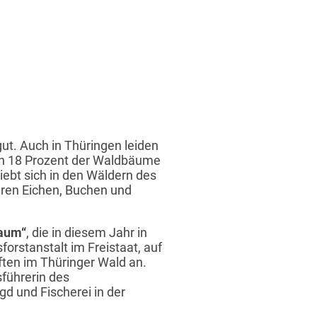
ht die Initiative „Lebe
tive Wende mit
schaffen.
ut. Auch in Thüringen leiden
ich 18 Prozent der Waldbäume
hiebt sich in den Wäldern des
eren Eichen, Buchen und
Baum“
, die in diesem Jahr in
orstanstalt im Freistaat, auf
ften im Thüringer Wald an.
führerin des
d und Fischerei in der