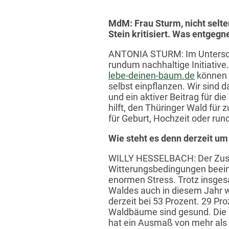
MdM: Frau Sturm, nicht selt
Stein kritisiert. Was entgeg
ANTONIA STURM: Im Unterschi
rundum nachhaltige Initiativ
lebe-deinen-baum.de
können 
selbst einpflanzen. Wir sind
und ein aktiver Beitrag für d
hilft, den Thüringer Wald fü
für Geburt, Hochzeit oder run
Wie steht es denn derzeit um
WILLY HESSELBACH: Der Zusta
Witterungsbedingungen beein
enormen Stress. Trotz insges
Waldes auch in diesem Jahr wei
derzeit bei 53 Prozent. 29 Pro
Waldbäume sind gesund. Die 
hat ein Ausmaß von mehr als 