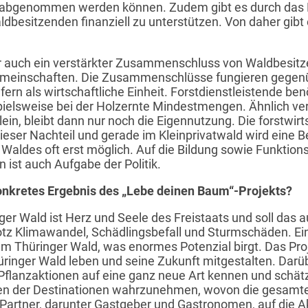
te abgenommen werden können. Zudem gibt es durch das
esitzenden finanziell zu unterstützen. Von daher gibt e
ber auch ein verstärkter Zusammenschluss von Waldbesitz
meinschaften. Die Zusammenschlüsse fungieren gegenüb
ern als wirtschaftliche Einheit. Forstdienstleistende be
pielsweise bei der Holzernte Mindestmengen. Ähnlich ver
lein, bleibt dann nur noch die Eigennutzung. Die forstwirt
eser Nachteil und gerade im Kleinprivatwald wird eine 
 Waldes oft erst möglich. Auf die Bildung sowie Funktions
 ist auch Aufgabe der Politik.
onkretes Ergebnis des „Lebe deinen Baum“-Projekts?
 Wald ist Herz und Seele des Freistaats und soll das a
otz Klimawandel, Schädlingsbefall und Sturmschäden. E
 dem Thüringer Wald, was enormes Potenzial birgt. Das Pr
hüringer Wald leben und seine Zukunft mitgestalten. Darü
Pflanzaktionen auf eine ganz neue Art kennen und schätz
gen der Destinationen wahrzunehmen, wovon die gesamte 
rtner, darunter Gastgeber und Gastronomen, auf die Ak