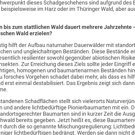
Schwerpunkt dieses Schadgeschehens sind aufgrund des 
 beispielsweise im Harz oder im Thüringer Wald, aber a
bis zum stattlichen Wald dauert mehrere Jahrzehnte – 
mischen Wald erzielen?
g hilft der Aufbau naturnaher Dauerwälder mit standor
ichen und ungleichaltrigen Beständen. Diese Bestände er
 wesentlich resilienter sowohl gegenüber abiotischen Risi
sekten. Zur Erreichung dieses Ziels sollte jeder Eingriff
ichtigen, homogenen und baumartenarmen Beständen hi
u forsches Vorgehen schadet dabei mehr, als dass es hilf
d erst einmal destabilisiert. Das Ergebnis zeigt sich da
ume.
tandenen Schadflächen stellt sich vielerorts Naturverjüng
n und andere lichtbedürftige Pionierbaumarten mit ein. 
standortsgerechter Baumarten sind in kurzer Zeit die Au
wald bereits gegeben. Jetzt heißt es, diese Baumartenvi
ht durch die so genannte Mischungsregulierung: Lichtbe
niger lichtbedürftigen bedrängt. Werden sie dann nicht d