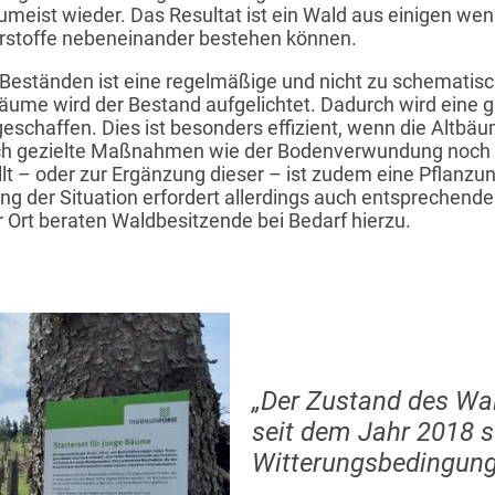
umeist wieder. Das Resultat ist ein Wald aus einigen wen
rstoffe nebeneinander bestehen können.
 Beständen ist eine regelmäßige und nicht zu schematisch
äume wird der Bestand aufgelichtet. Dadurch wird eine g
eschaffen. Dies ist besonders effizient, wenn die Altbäu
h gezielte Maßnahmen wie der Bodenverwundung noch ge
llt – oder zur Ergänzung dieser – ist zudem eine Pflanz
lung der Situation erfordert allerdings auch entsprechend
 Ort beraten Waldbesitzende bei Bedarf hierzu.
„Der Zustand des Wal
seit dem Jahr 2018 s
Witterungsbedingunge