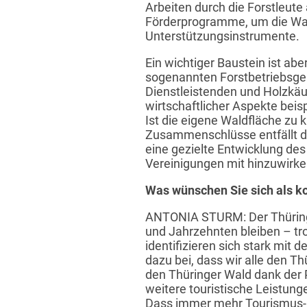
Arbeiten durch die Forstleu
Förderprogramme, um die Waldb
Unterstützungsinstrumente.
Ein wichtiger Baustein ist a
sogenannten Forstbetriebsge
Dienstleistenden und Holzkäuf
wirtschaftlicher Aspekte beis
Ist die eigene Waldfläche zu k
Zusammenschlüsse entfällt di
eine gezielte Entwicklung des
Vereinigungen mit hinzuwirken
Was wünschen Sie sich als k
ANTONIA STURM: Der Thüringer
und Jahrzehnten bleiben – tr
identifizieren sich stark mit
dazu bei, dass wir alle den T
den Thüringer Wald dank der 
weitere touristische Leistun
Dass immer mehr Tourismus-Pa