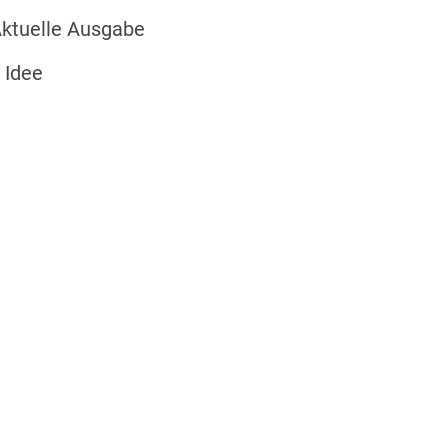
ktuelle Ausgabe
 Idee
r den Wald
en: „Lebe
um“
 in der (Klima-)Krise.
eutschlands“ sucht man