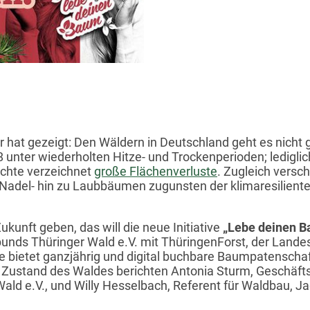
nach Lösungen. So versuc
deinen Baum“, eine posi
Baumpflanzaktionen zu 
 hat gezeigt: Den Wäldern in Deutschland geht es nicht g
8 unter wiederholten Hitze- und Trockenperioden; ledigl
ichte verzeichnet
große Flächenverluste
. Zugleich versc
n Nadel- hin zu Laubbäumen zugunsten der klimaresilient
kunft geben, das will die neue Initiative
„Lebe deinen 
nds Thüringer Wald e.V. mit ThüringenForst, der Landesf
se bietet ganzjährig und digital buchbare Baumpatenscha
Zustand des Waldes berichten Antonia Sturm, Geschäfts
ld e.V., und Willy Hesselbach, Referent für Waldbau, Jag