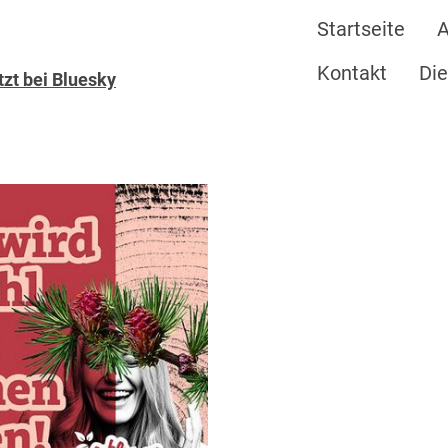
Startseite
A
Kontakt
Die
zt bei Bluesky
Zukunft fü
in Thüring
deinen Ba
Der deutsche Wald steckt
Auch im „grünen Herz D