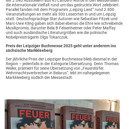
Mit 2.040 Ausstellern aus 45 Ländern wurde in den Messehallen
die internationale Vielfalt rund um das gedruckte Wort zelebriert.
Parallel fanden mit dem Programm „Leipzig Liest“ rund 2.800
Veranstaltungen an mehr als 300 Leseorten in und um Leipzig
statt. Deutschsprachige Star-Autoren wie Sebastian Fitzek und
Marc-Uwe Kling gaben sich dabei ebenso die Ehre wie schreibende
Musikpromis, darunter Bela B Felsenheimer oder Peter Maffay
und auch ausländische Literaturgrößen wie die polnische
Nobelpreisträgerin Olga Tokarczuk.
Preis der Leipziger Buchmesse 2025 geht unter anderem ins
sächsische Markkleeberg
Der jährliche Preis der Leipziger Buchmesse blieb diesmal in der
Region – jedenfalls in der Kategorie Übersetzung. Denn Thomas
Weiler, prämiert für seine Übersetzung von „Feuerdörfer.
Wehrmachtsverbrechen in Belarus“, lebt im nahegelegenen
Markkleeberg südlich der Messestadt.