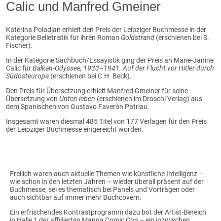
Calic und Manfred Gmeiner
Katerina Poladjan erhielt den Preis der Leipziger Buchmesse in der
Kategorie Belletristik für ihren Roman
Goldstrand
(erschienen bei S.
Fischer).
In der Kategorie Sachbuch/Essayistik ging der Preis an Marie-Janine
Calic für
Balkan-Odyssee, 1933–1941. Auf der Flucht vor Hitler durch
Südosteuropa
(erschienen bei C.H. Beck).
Den Preis für Übersetzung erhielt Manfred Gmeiner für seine
Übersetzung von
Unten leben
(erschienen im Droschl Verlag) aus
dem Spanischen von Gustavo Faverón Patriau.
Insgesamt waren diesmal 485 Titel von 177 Verlagen für den Preis
der Leipziger Buchmesse eingereicht worden.
Freilich waren auch aktuelle Themen wie künstliche Intelligenz –
wie schon in den letzten Jahren – wieder überall präsent auf der
Buchmesse, sei es thematisch bei Panels und Vorträgen oder
auch sichtbar auf immer mehr Buchcovern.
Ein erfrischendes Kontrastprogramm dazu bot der Artist-Bereich
in Halle 1 der affiliierten Manga Comic Con – ein inzwischen