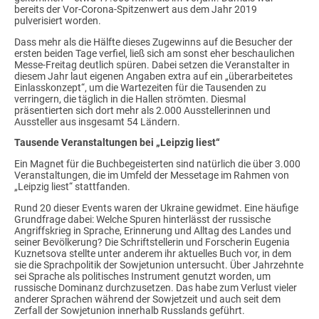
bereits der Vor-Corona-Spitzenwert aus dem Jahr 2019
pulverisiert worden.
Dass mehr als die Hälfte dieses Zugewinns auf die Besucher der
ersten beiden Tage verfiel, ließ sich am sonst eher beschaulichen
Messe-Freitag deutlich spüren. Dabei setzen die Veranstalter in
diesem Jahr laut eigenen Angaben extra auf ein „überarbeitetes
Einlasskonzept“, um die Wartezeiten für die Tausenden zu
verringern, die täglich in die Hallen strömten. Diesmal
präsentierten sich dort mehr als 2.000 Ausstellerinnen und
Aussteller aus insgesamt 54 Ländern.
Tausende Veranstaltungen bei „Leipzig liest“
Ein Magnet für die Buchbegeisterten sind natürlich die über 3.000
Veranstaltungen, die im Umfeld der Messetage im Rahmen von
„Leipzig liest“ stattfanden.
Rund 20 dieser Events waren der Ukraine gewidmet. Eine häufige
Grundfrage dabei: Welche Spuren hinterlässt der russische
Angriffskrieg in Sprache, Erinnerung und Alltag des Landes und
seiner Bevölkerung? Die Schriftstellerin und Forscherin Eugenia
Kuznetsova stellte unter anderem ihr aktuelles Buch vor, in dem
sie die Sprachpolitik der Sowjetunion untersucht. Über Jahrzehnte
sei Sprache als politisches Instrument genutzt worden, um
russische Dominanz durchzusetzen. Das habe zum Verlust vieler
anderer Sprachen während der Sowjetzeit und auch seit dem
Zerfall der Sowjetunion innerhalb Russlands geführt.