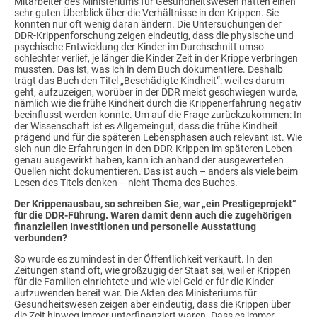
Mitarbeiter des Ministeriums für Gesundheitswesen hatten einen
sehr guten Überblick über die Verhältnisse in den Krippen. Sie
konnten nur oft wenig daran ändern. Die Untersuchungen der
DDR-Krippenforschung zeigen eindeutig, dass die physische und
psychische Entwicklung der Kinder im Durchschnitt umso
schlechter verlief, je länger die Kinder Zeit in der Krippe verbringen
mussten. Das ist, was ich in dem Buch dokumentiere. Deshalb
trägt das Buch den Titel „Beschädigte Kindheit“: weil es darum
geht, aufzuzeigen, worüber in der DDR meist geschwiegen wurde,
nämlich wie die frühe Kindheit durch die Krippenerfahrung negativ
beeinflusst werden konnte. Um auf die Frage zurückzukommen: In
der Wissenschaft ist es Allgemeingut, dass die frühe Kindheit
prägend und für die späteren Lebensphasen auch relevant ist. Wie
sich nun die Erfahrungen in den DDR-Krippen im späteren Leben
genau ausgewirkt haben, kann ich anhand der ausgewerteten
Quellen nicht dokumentieren. Das ist auch – anders als viele beim
Lesen des Titels denken – nicht Thema des Buches.
Der Krippenausbau, so schreiben Sie, war „ein Prestigeprojekt“
für die DDR-Führung. Waren damit denn auch die zugehörigen
finanziellen Investitionen und personelle Ausstattung
verbunden?
So wurde es zumindest in der Öffentlichkeit verkauft. In den
Zeitungen stand oft, wie großzügig der Staat sei, weil er Krippen
für die Familien einrichtete und wie viel Geld er für die Kinder
aufzuwenden bereit war. Die Akten des Ministeriums für
Gesundheitswesen zeigen aber eindeutig, dass die Krippen über
die Zeit hinweg immer unterfinanziert waren. Dass es immer