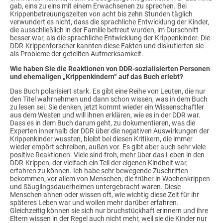
gab, eins zu eins mit einem Erwachsenen zu sprechen. Bei
Krippenbetreuungszeiten von acht bis zehn Stunden täglich
verwundert es nicht, dass die sprachliche Entwicklung der Kinder,
die ausschließlich in der Familie betreut wurden, im Durschnitt
besser war, als die sprachliche Entwicklung der Krippenkinder. Die
DDR-Krippenforscher kannten diese Fakten und diskutierten sie
als Probleme der geteilten Aufmerksamkeit.
Wie haben Sie die Reaktionen von DDR-sozialisierten Personen
und ehemaligen „Krippenkindern“ auf das Buch erlebt?
Das Buch polarisiert stark. Es gibt eine Reihe von Leuten, die nur
den Titel wahrnehmen und dann schon wissen, was in dem Buch
zu lesen sei. Sie denken, jetzt kommt wieder ein Wissenschaftler
aus dem Westen und will ihnen erklären, wie es in der DDR war.
Dass es in dem Buch darum geht, zu dokumentieren, was die
Experten innerhalb der DDR über die negativen Auswirkungen der
Krippenkinder wussten, bleibt bei diesen Kritikern, die immer
wieder empört schreiben, außen vor. Es gibt aber auch sehr viele
positive Reaktionen. Viele sind froh, mehr über das Leben in den
DDR-Krippen, der vielfach ein Teil der eigenen Kindheit war,
erfahren zu können. Ich habe sehr bewegende Zuschriften
bekommen, vor allem von Menschen, die früher in Wochenkrippen
und Säuglingsdauerheimen untergebracht waren. Diese
Menschen ahnen oder wissen oft, wie wichtig diese Zeit für ihr
späteres Leben war und wollen mehr darüber erfahren.
Gleichzeitig können sie sich nur bruchstückhaft erinnern und ihre
Eltern wissen in der Regel auch nicht mehr, weil sie die Kinder nur