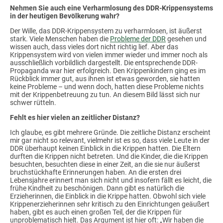
Nehmen Sie auch eine Verharmlosung des DDR-Krippensystems
in der heutigen Bevölkerung wahr?
Der Wille, das DDR-Krippensystem zu verharmlosen, ist äußerst
stark. Viele Menschen haben die
Probleme der DDR
gesehen und
wissen auch, dass vieles dort nicht richtig lief. Aber das
Krippensystem wird von vielen immer wieder und immer noch als
ausschließlich vorbildlich dargestellt. Die entsprechende DDR-
Propaganda war hier erfolgreich. Den Krippenkindern ging es im
Rückblick immer gut, aus ihnen ist etwas geworden, sie hatten
keine Probleme – und wenn doch, hatten diese Probleme nichts
mit der Krippenbetreuung zu tun. An diesem Bild lässt sich nur
schwer rütteln.
Fehlt es hier vielen an zeitlicher Distanz?
Ich glaube, es gibt mehrere Gründe. Die zeitliche Distanz erscheint
mir gar nicht so relevant, vielmehr ist es so, dass viele Leute in der
DDR überhaupt keinen Einblick in die Krippen hatten. Die Eltern
durften die Krippen nicht betreten. Und die Kinder, die die Krippen
besuchten, besuchten diese in einer Zeit, an die sie nur äußerst
bruchstückhafte Erinnerungen haben. An die ersten drei
Lebensjahre erinnert man sich nicht und insofern fällt es leicht, die
frühe Kindheit zu beschönigen. Dann gibt es natürlich die
Erzieherinnen, die Einblick in die Krippe hatten. Obwohl sich viele
Krippenerzieherinnen sehr kritisch zu den Einrichtungen geäußert
haben, gibt es auch einen großen Teil, der die Krippen für
unproblematisch hielt. Das Argument ist hier oft: „Wir haben die