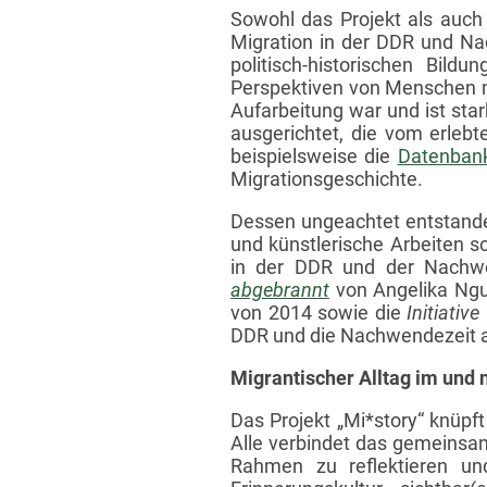
Sowohl das Projekt als auch 
Migration in der DDR und Na
politisch-historischen Bild
Perspektiven von Menschen mi
Aufarbeitung war und ist st
ausgerichtet, die vom erleb
beispielsweise die
Datenbank
Migrationsgeschichte.
Dessen ungeachtet entstanden
und künstlerische Arbeiten s
in der DDR und der Nachwe
abgebrannt
von Angelika Ng
von 2014 sowie die
Initiativ
DDR und die Nachwendezeit a
Migrantischer Alltag im und
Das Projekt „Mi*story“ knüpf
Alle verbindet das gemeinsam
Rahmen zu reflektieren und