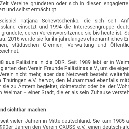
r Zeit Vereine gründeten oder sich in diesen engagier
ert und selbst ermächtigt.
spiel Tatjana Schewtschenko, die sich seit An
ussland einsetzt und 1994 die Interessengruppe deut
) gründete, deren Vereinsvorsitzende sie bis heute ist.
sau. 2016 wurde sie für ihr jahrelanges ehrenamtliches E
nen, städtischen Gremien, Verwaltung und Öffentlic
zeichnet.
us Palästina in die DDR. Seit 1989 lebt er in Weim
ierten den Verein Freunde Palästinas e.V., um die eigene
erein nicht mehr, aber das Netzwerk besteht weiterh
na Thüringen e.V. hervor, den Muhammad ebenfalls mitb
er sie zu Ämtern begleitet, dolmetscht oder bei der Woh
 in Weimar – einer Stadt, die er als sein Zuhause versteh
und sichtbar machen
eit vielen Jahren in Mitteldeutschland: Sie kam 1985 a
 1990er Jahren den Verein ­OXUSS e.V., einen deutsch-a