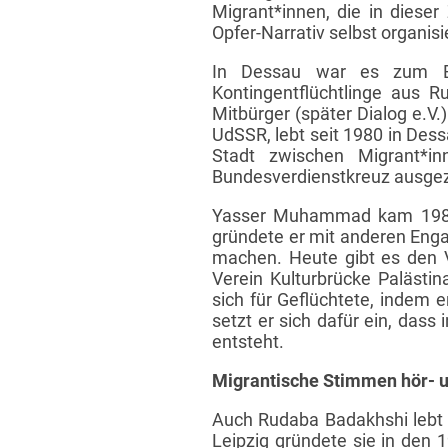
Migrant*innen, die in diese
Opfer-Narrativ selbst organisi
In Dessau war es zum Bei
Kontingentflüchtlinge aus R
Mitbürger (später Dialog e.V.
UdSSR, lebt seit 1980 in Des
Stadt zwischen Migrant*in
Bundesverdienstkreuz ausge
Yasser Muhammad kam 1988 a
gründete er mit anderen Engag
machen. Heute gibt es den V
Verein Kulturbrücke Palästi
sich für Geflüchtete, indem 
setzt er sich dafür ein, dass
entsteht.
Migrantische Stimmen hör- 
Auch Rudaba Badakhshi lebt s
Leipzig gründete sie in den