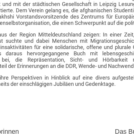
ät und mit der städtischen Gesellschaft in Leipzig Lesu
tierte. Dem Verein gelang es, die afghanischen Studenti
akhshi Vorstandsvorsitzende des Zentrums für Europäis
nenselbstorganisation, die einen Schwerpunkt auf die poli
us der Region Mitteldeutschland zeigen: In einer Zeit
st suchte und dabei Menschen mit Migrationsgeschi
nsaktivitäten für eine solidarische, offene und plurale
as daraus hervorgegangene Buch mit lebensgeschic
 bei, die Repräsentation, Sicht- und Hörbarkeit 
dteil der Erinnerungen an die DDR, Wende- und Nachwen
hre Perspektiven in Hinblick auf eine divers aufgeste
seits der einschlägigen Jubiläen und Gedenktage.
orinnen
Das B