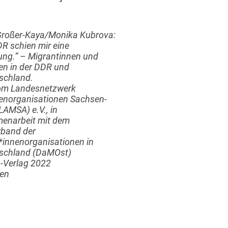
Großer-Kaya/Monika Kubrova:
R schien mir eine
ung.“ – Migrantinnen und
en in der DDR und
schland.
om Landesnetzwerk
enorganisationen Sachsen-
LAMSA) e.V., in
narbeit mit dem
band der
*innenorganisationen in
schland (DaMOst)
Verlag 2022
ten