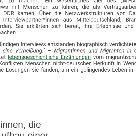
(er) zu machen. Ein wesentliches Ziel des „Mi*sto
views mit Menschen zu führen, die als Vertragsarbei
 die DDR kamen. Über die Netzwerkstrukturen von ­
Interviewpartner*innen aus Mitteldeutschland, Br
. Sie erklärten sich bereit, ihre Erlebnisse und 
 machen.
ündigen Interviews entstanden biographisch verdichtete
 eine Verheißung.‘ – Migrantinnen und Migranten in
tet
lebensgeschichtliche Erzählungen
vom migrantische
 Konflikten Menschen nicht-deutscher Herkunft in We
e Lösungen sie fanden, um ein gelingendes Leben in 
innen, die
ufbau einer