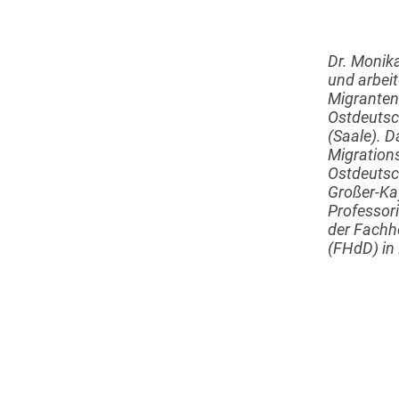
Dr. Monika
und arbei
Migranten
Ostdeutsc
(Saale). D
Migration
Ostdeutsc
Großer-Kay
Professori
der Fachh
(FHdD) in B