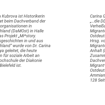
 Kubrova ist Historikerin
Carina 
tet beim Dachverband der
„…die DD
organisationen in
Verheiß
hland (DaMOst) in Halle
Migrant
as Projekt „Mi*story.
Ostdeut
sgeschichten in und aus
Hrsg. v
hland“ wurde von Dr. Carina
Migrant
a geleitet, die heute
Anhalt (
n für soziale Arbeit an
Zusamme
ochschule der Diakonie
Dachver
ielefeld ist.
Migrant
Ostdeut
Ammian-
128 Sei