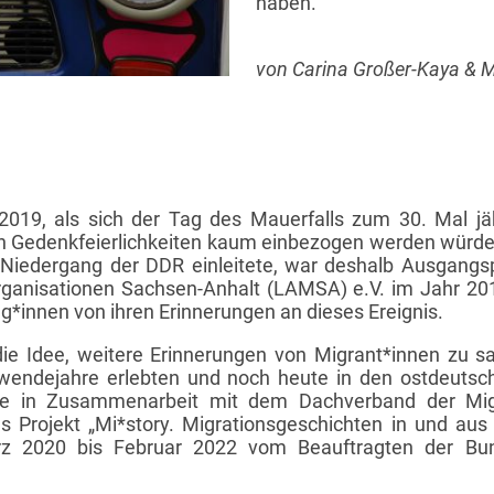
haben.
von Carina Großer-Kaya & 
19, als sich der Tag des Mauerfalls zum 30. Mal jäh
llen Gedenkfeierlichkeiten kaum einbezogen werden würde
 Niedergang der DDR einleitete, war deshalb Ausgangs
anisationen Sachsen-Anhalt (LAMSA) e.V. im Jahr 201
g*innen von ihren Erinnerungen an dieses Ereignis.
 die Idee, weitere Erinnerungen von Migrant*innen zu s
endejahre erlebten und noch heute in den ostdeuts
te in Zusammenarbeit mit dem Dachverband der Migr
as Projekt „Mi*story. Migrationsgeschichten in und aus
z 2020 bis Februar 2022 vom Beauftragten der Bun