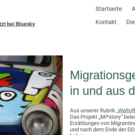
Startseite
A
Kontakt
Die
zt bei Bluesky
Migrationsg
in und aus 
Aus unserer Rubrik
„Weltof
Das Projekt „Mi*story“ bel
Erzählungen von Migrantinn
und nach dem Ende der DDR