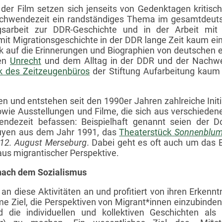
der Film setzen sich jenseits von Gedenktagen kritisc
chwendezeit ein randständiges Thema im gesamtdeutsc
ungsarbeit zur DDR-Geschichte und in der Arbeit mit
t Migrationsgeschichte in der DDR lange Zeit kaum eine
ark auf die Erinnerungen und Biographien von deutschen
ten
Unrecht
und dem Alltag in der DDR und der Nachwen
 des Zeitzeugenbüros
der Stiftung Aufarbeitung kaum
 und entstehen seit den 1990er Jahren zahlreiche Initiat
owie Ausstellungen und Filme, die sich aus verschieden
ndezeit befassen: Beispielhaft genannt seien der 
uyen aus dem Jahr 1991, das
Theaterstück
Sonnenblu
e 12. August Merseburg
. Dabei geht es oft auch um das 
us migrantischer Perspektive.
 nach dem Sozialismus
t an diese Aktivitäten an und profitiert von ihren Erken
e Ziel, die Perspektiven von Migrant*innen einzubinden,
 die individuellen und kollektiven Geschichten als