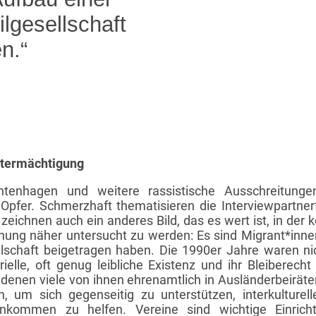
lgesellschaft
n.“
stermächtigung
htenhagen und weitere rassistische Ausschreitungen
 Opfer. Schmerzhaft thematisieren die Interviewpartner
zeichnen auch ein anderes Bild, das es wert ist, in der 
chung näher untersucht zu werden: Es sind Migrant*inn
llschaft beigetragen haben. Die 1990er Jahre waren ni
ielle, oft genug leibliche Existenz und ihr Bleiberech
n denen viele von ihnen ehrenamtlich in Ausländerbeiräte
, um sich gegenseitig zu unterstützen, interkulturell
ommen zu helfen. Vereine sind wichtige Einrichtun