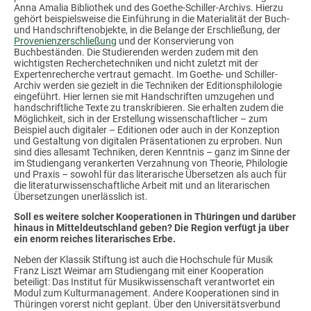
Anna Amalia Bibliothek und des Goethe-Schiller-Archivs. Hierzu
gehört beispielsweise die Einführung in die Materialität der Buch-
und Handschriftenobjekte, in die Belange der Erschließung, der
Provenienzerschließung
und der Konservierung von
Buchbeständen. Die Studierenden werden zudem mit den
wichtigsten Recherchetechniken und nicht zuletzt mit der
Expertenrecherche vertraut gemacht. Im Goethe- und Schiller-
Archiv werden sie gezielt in die Techniken der Editionsphilologie
eingeführt. Hier lernen sie mit Handschriften umzugehen und
handschriftliche Texte zu transkribieren. Sie erhalten zudem die
Möglichkeit, sich in der Erstellung wissenschaftlicher – zum
Beispiel auch digitaler – Editionen oder auch in der Konzeption
und Gestaltung von digitalen Präsentationen zu erproben. Nun
sind dies allesamt Techniken, deren Kenntnis – ganz im Sinne der
im Studiengang verankerten Verzahnung von Theorie, Philologie
und Praxis – sowohl für das literarische Übersetzen als auch für
die literaturwissenschaftliche Arbeit mit und an literarischen
Übersetzungen unerlässlich ist.
Soll es weitere solcher Kooperationen in Thüringen und darüber
hinaus in Mitteldeutschland geben? Die Region verfügt ja über
ein enorm reiches literarisches Erbe.
Neben der Klassik Stiftung ist auch die Hochschule für Musik
Franz Liszt Weimar am Studiengang mit einer Kooperation
beteiligt: Das Institut für Musikwissenschaft verantwortet ein
Modul zum Kulturmanagement. Andere Kooperationen sind in
Thüringen vorerst nicht geplant. Über den Universitätsverbund