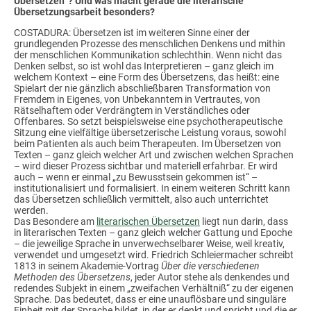
Übersetzen“? Und was macht gerade die literarische
Übersetzungsarbeit besonders?
COSTADURA: Übersetzen ist im weiteren Sinne einer der
grundlegenden Prozesse des menschlichen Denkens und mithin
der menschlichen Kommunikation schlechthin. Wenn nicht das
Denken selbst, so ist wohl das Interpretieren – ganz gleich im
welchem Kontext – eine Form des Übersetzens, das heißt: eine
Spielart der nie gänzlich abschließbaren Transformation von
Fremdem in Eigenes, von Unbekanntem in Vertrautes, von
Rätselhaftem oder Verdrängtem in Verständliches oder
Offenbares. So setzt beispielsweise eine psychotherapeutische
Sitzung eine vielfältige übersetzerische Leistung voraus, sowohl
beim Patienten als auch beim Therapeuten. Im Übersetzen von
Texten – ganz gleich welcher Art und zwischen welchen Sprachen
– wird dieser Prozess sichtbar und materiell erfahrbar. Er wird
auch – wenn er einmal „zu Bewusstsein gekommen ist“ –
institutionalisiert und formalisiert. In einem weiteren Schritt kann
das Übersetzen schließlich vermittelt, also auch unterrichtet
werden.
Das Besondere am
literarischen Übersetzen
liegt nun darin, dass
in literarischen Texten – ganz gleich welcher Gattung und Epoche
– die jeweilige Sprache in unverwechselbarer Weise, weil kreativ,
verwendet und umgesetzt wird. Friedrich Schleiermacher schreibt
1813 in seinem Akademie-Vortrag
Über die verschiedenen
Methoden des Übersetzens
, jeder Autor stehe als denkendes und
redendes Subjekt in einem „zweifachen Verhältniß“ zu der eigenen
Sprache. Das bedeutet, dass er eine unauflösbare und singuläre
Einheit mit der Sprache bildet, in der er denkt und spricht und die er