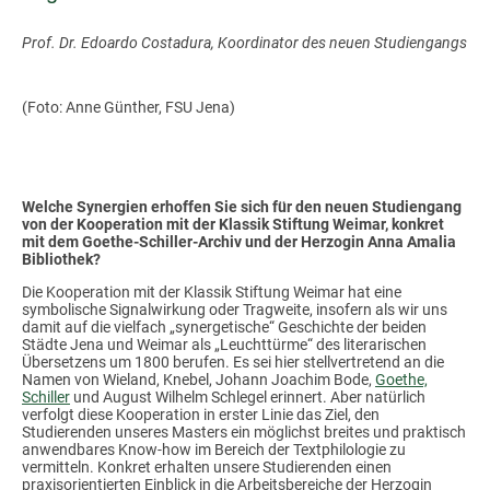
Prof. Dr. Edoardo Costadura, Koordinator des neuen Studiengangs
(Foto: Anne Günther, FSU Jena)
Welche Synergien erhoffen Sie sich für den neuen Studiengang
von der Kooperation mit der Klassik Stiftung Weimar, konkret
mit dem Goethe-Schiller-Archiv und der Herzogin Anna Amalia
Bibliothek?
Die Kooperation mit der Klassik Stiftung Weimar hat eine
symbolische Signalwirkung oder Tragweite, insofern als wir uns
damit auf die vielfach „synergetische“ Geschichte der beiden
Städte Jena und Weimar als „Leuchttürme“ des literarischen
Übersetzens um 1800 berufen. Es sei hier stellvertretend an die
Namen von Wieland, Knebel, Johann Joachim Bode,
Goethe,
Schiller
und August Wilhelm Schlegel erinnert. Aber natürlich
verfolgt diese Kooperation in erster Linie das Ziel, den
Studierenden unseres Masters ein möglichst breites und praktisch
anwendbares Know-how im Bereich der Textphilologie zu
vermitteln. Konkret erhalten unsere Studierenden einen
praxisorientierten Einblick in die Arbeitsbereiche der Herzogin