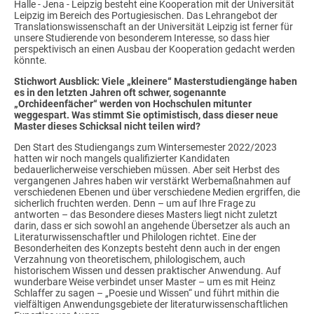
Halle - Jena - Leipzig besteht eine Kooperation mit der Universität
Leipzig im Bereich des Portugiesischen. Das Lehrangebot der
Translationswissenschaft an der Universität Leipzig ist ferner für
unsere Studierende von besonderem Interesse, so dass hier
perspektivisch an einen Ausbau der Kooperation gedacht werden
könnte.
Stichwort Ausblick: Viele „kleinere“ Masterstudiengänge haben
es in den letzten Jahren oft schwer, sogenannte
„Orchideenfächer“ werden von Hochschulen mitunter
weggespart. Was stimmt Sie optimistisch, dass dieser neue
Master dieses Schicksal nicht teilen wird?
Den Start des Studiengangs zum Wintersemester 2022/2023
hatten wir noch mangels qualifizierter Kandidaten
bedauerlicherweise verschieben müssen. Aber seit Herbst des
vergangenen Jahres haben wir verstärkt Werbemaßnahmen auf
verschiedenen Ebenen und über verschiedene Medien ergriffen, die
sicherlich fruchten werden. Denn – um auf Ihre Frage zu
antworten – das Besondere dieses Masters liegt nicht zuletzt
darin, dass er sich sowohl an angehende Übersetzer als auch an
Literaturwissenschaftler und Philologen richtet. Eine der
Besonderheiten des Konzepts besteht denn auch in der engen
Verzahnung von theoretischem, philologischem, auch
historischem Wissen und dessen praktischer Anwendung. Auf
wunderbare Weise verbindet unser Master – um es mit Heinz
Schlaffer zu sagen – „Poesie und Wissen“ und führt mithin die
vielfältigen Anwendungsgebiete der literaturwissenschaftlichen