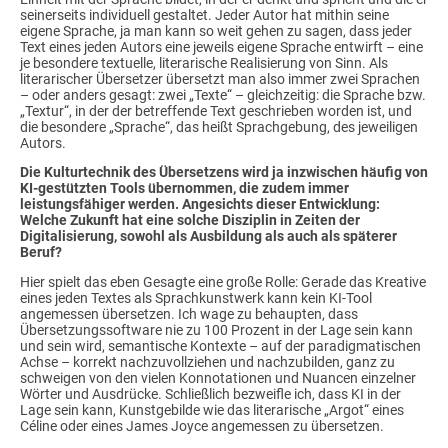
seinerseits individuell gestaltet. Jeder Autor hat mithin seine
eigene Sprache, ja man kann so weit gehen zu sagen, dass jeder
Text eines jeden Autors eine jeweils eigene Sprache entwirft – eine
je besondere textuelle, literarische Realisierung von Sinn. Als
literarischer Übersetzer übersetzt man also immer zwei Sprachen
– oder anders gesagt: zwei „Texte“ – gleichzeitig: die Sprache bzw.
„Textur“, in der der betreffende Text geschrieben worden ist, und
die besondere „Sprache“, das heißt Sprachgebung, des jeweiligen
Autors.
Die Kulturtechnik des Übersetzens wird ja inzwischen häufig von
KI-gestützten Tools übernommen, die zudem immer
leistungsfähiger werden. Angesichts dieser Entwicklung:
Welche Zukunft hat eine solche Disziplin in Zeiten der
Digitalisierung, sowohl als Ausbildung als auch als späterer
Beruf?
Hier spielt das eben Gesagte eine große Rolle: Gerade das Kreative
eines jeden Textes als Sprachkunstwerk kann kein KI-Tool
angemessen übersetzen. Ich wage zu behaupten, dass
Übersetzungssoftware nie zu 100 Prozent in der Lage sein kann
und sein wird, semantische Kontexte – auf der paradigmatischen
Achse – korrekt nachzuvollziehen und nachzubilden, ganz zu
schweigen von den vielen Konnotationen und Nuancen einzelner
Wörter und Ausdrücke. Schließlich bezweifle ich, dass KI in der
Lage sein kann, Kunstgebilde wie das literarische „Argot“ eines
Céline oder eines James Joyce angemessen zu übersetzen.